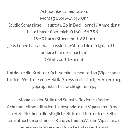
Achtsamkeitsmeditation:
Montag 18:45-19:45 Uhr
Studio Schatzinsel, Hauptstr. 26 in Bad Honnef / Anmeldung
bitte immer über mich: 0160.156 75 91
15,50 Euro /Stunde /mtl. 62 Euro
„Das Leben ist das, was passiert, während du eifrig dabei bist,
andere Pläne zu machen“
(Zitat von J. Lennon)
Entdecke die Kraft der Achtsamkeitsmeditation (Vipassana).
In einer Welt, die von Hektik, Stress und ständiger Ablenkung
geprägt ist, ist es wichtiger den je,
Momente der Stille und Selbstreflexion zu finden.
Achtsamkeitsmeditation, insbesondere die Vipassana-Praxis,
bietet Dir/Ihnen die Möglichkeit in die Tiefe deines Selbst
einzutauchen und innere Ruhe zu finden.Warum Vipassana?
Lerne wie du Stress und Ängste loslassen kannst,