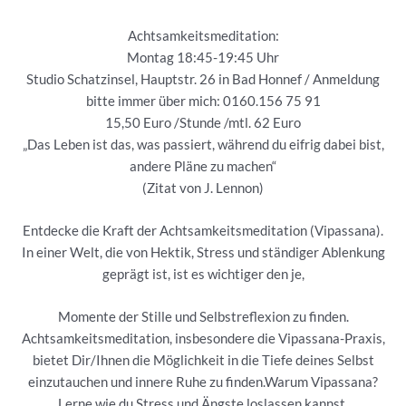
Achtsamkeitsmeditation:
Montag 18:45-19:45 Uhr
Studio Schatzinsel, Hauptstr. 26 in Bad Honnef / Anmeldung
bitte immer über mich: 0160.156 75 91
15,50 Euro /Stunde /mtl. 62 Euro
„Das Leben ist das, was passiert, während du eifrig dabei bist,
andere Pläne zu machen“
(Zitat von J. Lennon)
Entdecke die Kraft der Achtsamkeitsmeditation (Vipassana).
In einer Welt, die von Hektik, Stress und ständiger Ablenkung
geprägt ist, ist es wichtiger den je,
Momente der Stille und Selbstreflexion zu finden.
Achtsamkeitsmeditation, insbesondere die Vipassana-Praxis,
bietet Dir/Ihnen die Möglichkeit in die Tiefe deines Selbst
einzutauchen und innere Ruhe zu finden.Warum Vipassana?
Lerne wie du Stress und Ängste loslassen kannst,