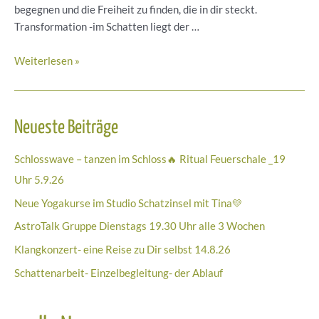
begegnen und die Freiheit zu finden, die in dir steckt.
Transformation -im Schatten liegt der …
Angst
Weiterlesen »
als
Wegweiser
zur
Neueste Beiträge
Transformation
Schlosswave – tanzen im Schloss🔥 Ritual Feuerschale _19
Uhr 5.9.26
Neue Yogakurse im Studio Schatzinsel mit Tina💛
AstroTalk Gruppe Dienstags 19.30 Uhr alle 3 Wochen
Klangkonzert- eine Reise zu Dir selbst 14.8.26
Schattenarbeit- Einzelbegleitung- der Ablauf