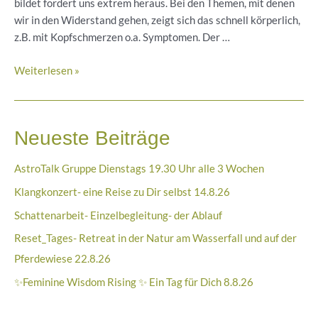
bildet fordert uns extrem heraus. Bei den Themen, mit denen
wir in den Widerstand gehen, zeigt sich das schnell körperlich,
z.B. mit Kopfschmerzen o.a. Symptomen. Der …
Heilung
Weiterlesen »
bedeutet
Annahme-
Aktuelle
Neueste Beiträge
Energien
AstroTalk Gruppe Dienstags 19.30 Uhr alle 3 Wochen
Klangkonzert- eine Reise zu Dir selbst 14.8.26
Schattenarbeit- Einzelbegleitung- der Ablauf
Reset_Tages- Retreat in der Natur am Wasserfall und auf der
Pferdewiese 22.8.26
✨Feminine Wisdom Rising ✨ Ein Tag für Dich 8.8.26