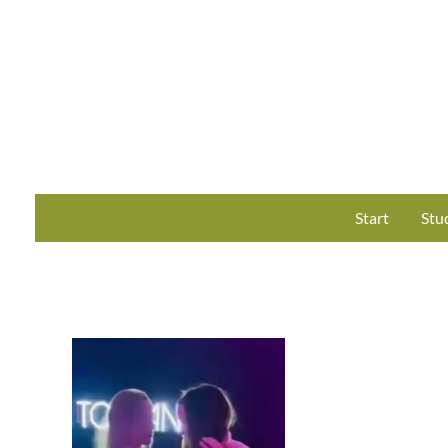
Zum
Inhalt
springen
Start
Stu