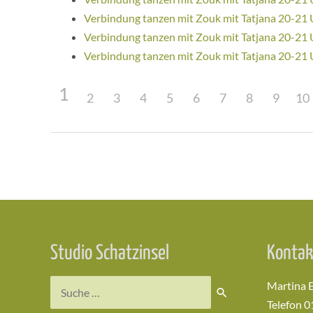
Verbindung tanzen mit Zouk mit Tatjana 20-21
Verbindung tanzen mit Zouk mit Tatjana 20-21
Verbindung tanzen mit Zouk mit Tatjana 20-21
1
2
3
4
5
6
7
8
9
10
Beitragsnavigation
Studio Schatzinsel
Kontak
Suchen
Martina 
nach:
Telefon 0