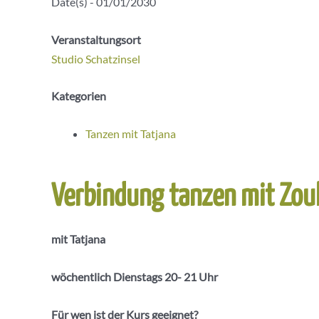
Date(s) - 01/01/2030
Veranstaltungsort
Studio Schatzinsel
Kategorien
Tanzen mit Tatjana
Verbindung tanzen mit Zou
mit Tatjana
wöchentlich Dienstags 20- 21 Uhr
Für wen ist der Kurs geeignet?