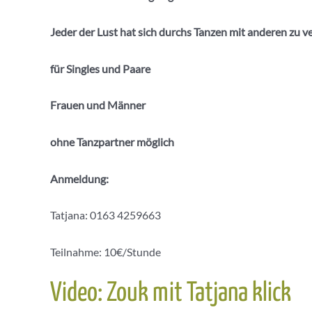
Jeder der Lust hat sich durchs Tanzen mit anderen zu v
für Singles und Paare
Frauen und Männer
ohne Tanzpartner möglich
Anmeldung:
Tatjana: 0163 4259663
Teilnahme: 10€/Stunde
Video:
Zouk mit Tatjana klick