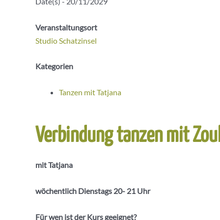
Date(s) - 20/11/2029
Veranstaltungsort
Studio Schatzinsel
Kategorien
Tanzen mit Tatjana
Verbindung tanzen mit Zou
mit Tatjana
wöchentlich Dienstags 20- 21 Uhr
Für wen ist der Kurs geeignet?