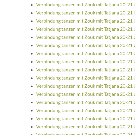
Verbindung tanzen mit Zouk mit Tatjana 20-21
Verbindung tanzen mit Zouk mit Tatjana 20-21
Verbindung tanzen mit Zouk mit Tatjana 20-21
Verbindung tanzen mit Zouk mit Tatjana 20-21
Verbindung tanzen mit Zouk mit Tatjana 20-21
Verbindung tanzen mit Zouk mit Tatjana 20-21
Verbindung tanzen mit Zouk mit Tatjana 20-21
Verbindung tanzen mit Zouk mit Tatjana 20-21
Verbindung tanzen mit Zouk mit Tatjana 20-21
Verbindung tanzen mit Zouk mit Tatjana 20-21
Verbindung tanzen mit Zouk mit Tatjana 20-21
Verbindung tanzen mit Zouk mit Tatjana 20-21
Verbindung tanzen mit Zouk mit Tatjana 20-21
Verbindung tanzen mit Zouk mit Tatjana 20-21
Verbindung tanzen mit Zouk mit Tatjana 20-21
Verbindung tanzen mit Zouk mit Tatjana 20-21
Verbindung tanzen mit Zouk mit Tatjana 20-21