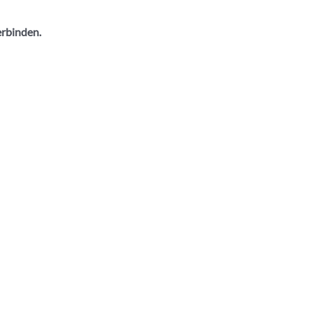
erbinden.