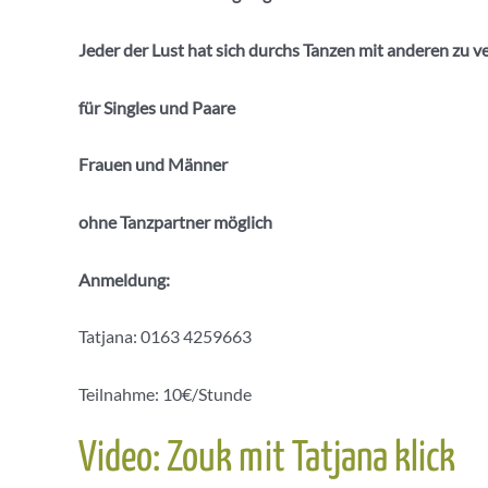
Jeder der Lust hat sich durchs Tanzen mit anderen zu v
für Singles und Paare
Frauen und Männer
ohne Tanzpartner möglich
Anmeldung:
Tatjana: 0163 4259663
Teilnahme: 10€/Stunde
Video:
Zouk mit Tatjana klick