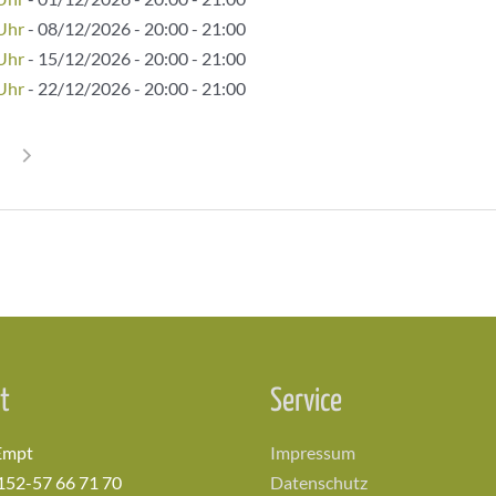
 Uhr
- 08/12/2026 - 20:00 - 21:00
 Uhr
- 15/12/2026 - 20:00 - 21:00
 Uhr
- 22/12/2026 - 20:00 - 21:00
t
Service
Empt
Impressum
152-57 66 71 70
Datenschutz