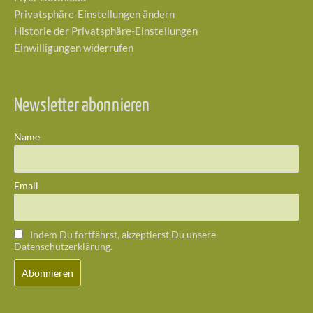
Privatsphäre-Einstellungen ändern
Historie der Privatsphäre-Einstellungen
Einwilligungen widerrufen
Newsletter abonnieren
Name
Email
Indem Du fortfährst, akzeptierst Du unsere
Datenschutzerklärung.