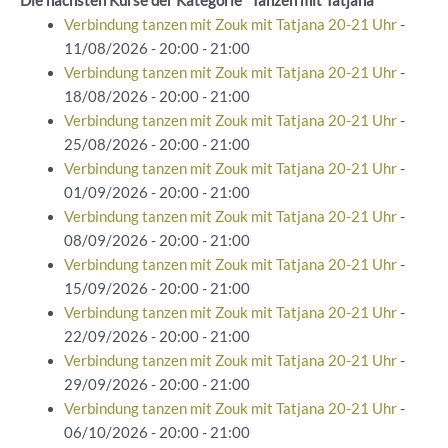
Die nächsten Kurse der Kategorie "Tanzen mit Tatjana"
Verbindung tanzen mit Zouk mit Tatjana 20-21 Uhr
-
11/08/2026 - 20:00 - 21:00
Verbindung tanzen mit Zouk mit Tatjana 20-21 Uhr
-
18/08/2026 - 20:00 - 21:00
Verbindung tanzen mit Zouk mit Tatjana 20-21 Uhr
-
25/08/2026 - 20:00 - 21:00
Verbindung tanzen mit Zouk mit Tatjana 20-21 Uhr
-
01/09/2026 - 20:00 - 21:00
Verbindung tanzen mit Zouk mit Tatjana 20-21 Uhr
-
08/09/2026 - 20:00 - 21:00
Verbindung tanzen mit Zouk mit Tatjana 20-21 Uhr
-
15/09/2026 - 20:00 - 21:00
Verbindung tanzen mit Zouk mit Tatjana 20-21 Uhr
-
22/09/2026 - 20:00 - 21:00
Verbindung tanzen mit Zouk mit Tatjana 20-21 Uhr
-
29/09/2026 - 20:00 - 21:00
Verbindung tanzen mit Zouk mit Tatjana 20-21 Uhr
-
06/10/2026 - 20:00 - 21:00