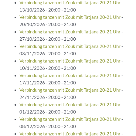
Verbindung tanzen mit Zouk mit Tatjana 20-21 Uhr
-
13/10/2026 - 20:00 - 21:00
Verbindung tanzen mit Zouk mit Tatjana 20-21 Uhr
-
20/10/2026 - 20:00 - 21:00
Verbindung tanzen mit Zouk mit Tatjana 20-21 Uhr
-
27/10/2026 - 20:00 - 21:00
Verbindung tanzen mit Zouk mit Tatjana 20-21 Uhr
-
03/11/2026 - 20:00 - 21:00
Verbindung tanzen mit Zouk mit Tatjana 20-21 Uhr
-
10/11/2026 - 20:00 - 21:00
Verbindung tanzen mit Zouk mit Tatjana 20-21 Uhr
-
17/11/2026 - 20:00 - 21:00
Verbindung tanzen mit Zouk mit Tatjana 20-21 Uhr
-
24/11/2026 - 20:00 - 21:00
Verbindung tanzen mit Zouk mit Tatjana 20-21 Uhr
-
01/12/2026 - 20:00 - 21:00
Verbindung tanzen mit Zouk mit Tatjana 20-21 Uhr
-
08/12/2026 - 20:00 - 21:00
Verbindung tanzen mit Zouk mit Tatjana 20-21 Uhr
-