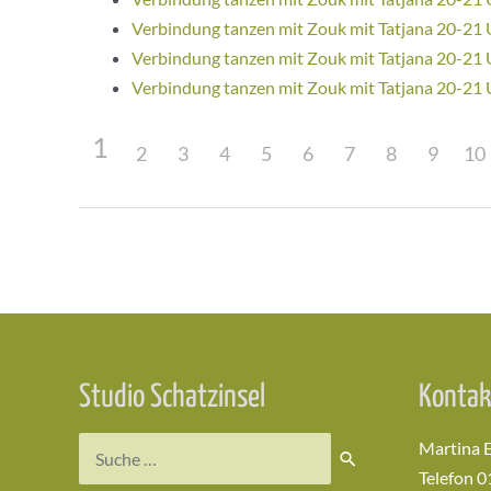
Verbindung tanzen mit Zouk mit Tatjana 20-21
Verbindung tanzen mit Zouk mit Tatjana 20-21
Verbindung tanzen mit Zouk mit Tatjana 20-21
1
2
3
4
5
6
7
8
9
10
Beitragsnavigation
Studio Schatzinsel
Kontak
Suchen
Martina 
nach:
Telefon 0