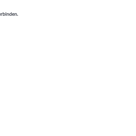
erbinden.