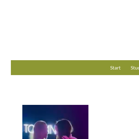
Zum
Inhalt
springen
Start
Stu