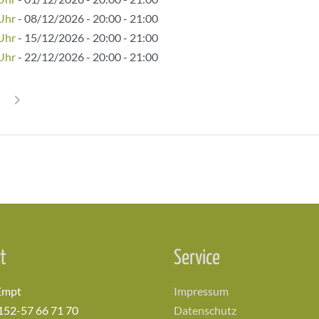
 Uhr
- 08/12/2026 - 20:00 - 21:00
 Uhr
- 15/12/2026 - 20:00 - 21:00
 Uhr
- 22/12/2026 - 20:00 - 21:00
t
Service
Empt
Impressum
152-57 66 71 70
Datenschutz