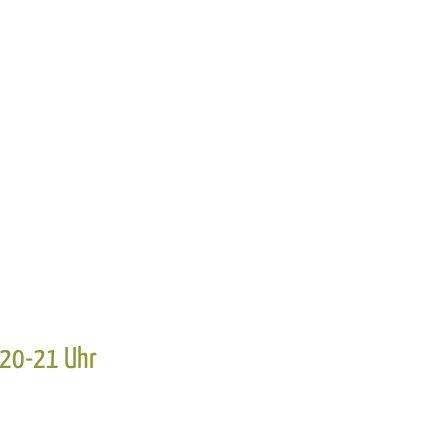
 20-21 Uhr