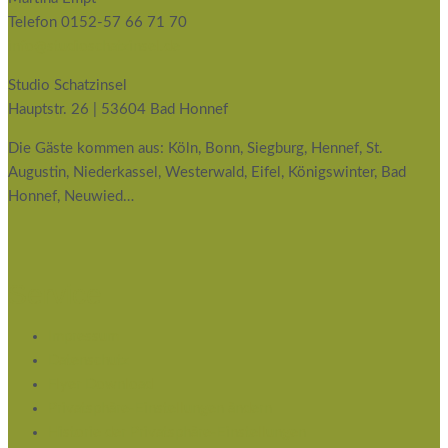
Telefon 0152-57 66 71 70
info@studioschatzinsel.de
Studio Schatzinsel
Hauptstr. 26 | 53604 Bad Honnef
Die Gäste kommen aus: Köln, Bonn, Siegburg, Hennef, St.
Augustin, Niederkassel, Westerwald, Eifel, Königswinter, Bad
Honnef, Neuwied…
Service
Impressum
Datenschutz
Flyer Download
Privatsphäre-Einstellungen ändern
Historie der Privatsphäre-Einstellungen