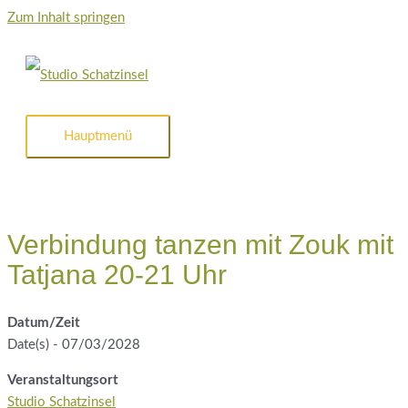
Zum Inhalt springen
Hauptmenü
Verbindung tanzen mit Zouk mit
Tatjana 20-21 Uhr
Datum/Zeit
Date(s) - 07/03/2028
Veranstaltungsort
Studio Schatzinsel