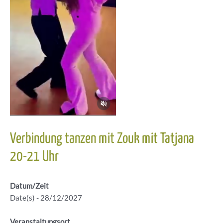
Verbindung tanzen mit Zouk mit Tatjana
20-21 Uhr
Datum/Zeit
Date(s) - 28/12/2027
Veranstaltungsort