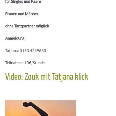
für Singles und Paare
Frauen und Männer
ohne Tanzpartner möglich
Anmeldung:
Tatjana: 0163 4259663
Teilnahme: 10€/Stunde
Video:
Zouk mit Tatjana klick