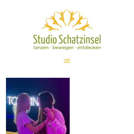
Zum
Inhalt
springen
Hauptmenü