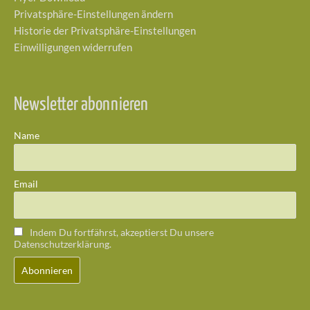
Privatsphäre-Einstellungen ändern
Historie der Privatsphäre-Einstellungen
Einwilligungen widerrufen
Newsletter abonnieren
Name
Email
Indem Du fortfährst, akzeptierst Du unsere
Datenschutzerklärung.