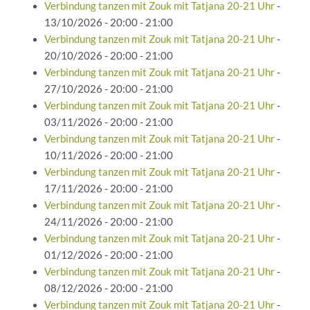
Verbindung tanzen mit Zouk mit Tatjana 20-21 Uhr
-
13/10/2026 - 20:00 - 21:00
Verbindung tanzen mit Zouk mit Tatjana 20-21 Uhr
-
20/10/2026 - 20:00 - 21:00
Verbindung tanzen mit Zouk mit Tatjana 20-21 Uhr
-
27/10/2026 - 20:00 - 21:00
Verbindung tanzen mit Zouk mit Tatjana 20-21 Uhr
-
03/11/2026 - 20:00 - 21:00
Verbindung tanzen mit Zouk mit Tatjana 20-21 Uhr
-
10/11/2026 - 20:00 - 21:00
Verbindung tanzen mit Zouk mit Tatjana 20-21 Uhr
-
17/11/2026 - 20:00 - 21:00
Verbindung tanzen mit Zouk mit Tatjana 20-21 Uhr
-
24/11/2026 - 20:00 - 21:00
Verbindung tanzen mit Zouk mit Tatjana 20-21 Uhr
-
01/12/2026 - 20:00 - 21:00
Verbindung tanzen mit Zouk mit Tatjana 20-21 Uhr
-
08/12/2026 - 20:00 - 21:00
Verbindung tanzen mit Zouk mit Tatjana 20-21 Uhr
-