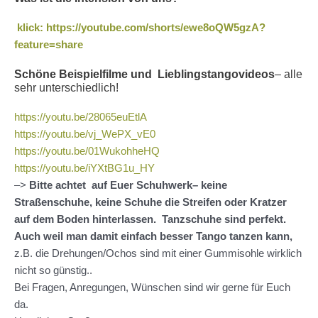
klick: https://youtube.com/shorts/ewe8oQW5gzA?
feature=share
Schöne Beispielfilme und Lieblingstangovideos
– alle
sehr unterschiedlich!
https://youtu.be/28065euEtlA
https://youtu.be/vj_WePX_vE0
https://youtu.be/01WukohheHQ
https://youtu.be/iYXtBG1u_HY
–>
Bitte achtet auf Euer Schuhwerk– keine
Straßenschuhe, keine Schuhe die Streifen oder Kratzer
auf dem Boden hinterlassen. Tanzschuhe sind perfekt.
Auch weil man damit einfach besser Tango tanzen kann,
z.B. die Drehungen/Ochos sind mit einer Gummisohle wirklich
nicht so günstig..
Bei Fragen, Anregungen, Wünschen sind wir gerne für Euch
da.