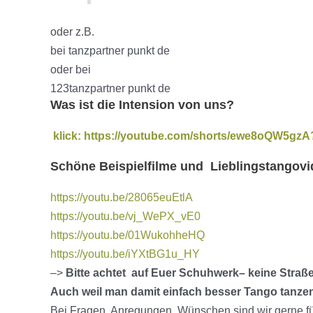
oder z.B.
bei tanzpartner punkt de
oder bei
123tanzpartner punkt de
Was ist die Intension von uns?
klick: https://youtube.com/shorts/ewe8oQW5gzA
Schöne Beispielfilme und Lieblingstangov
https://youtu.be/28065euEtlA
https://youtu.be/vj_WePX_vE0
https://youtu.be/01WukohheHQ
https://youtu.be/iYXtBG1u_HY
–>
Bitte achtet auf Euer Schuhwerk– keine Straß
Auch weil man damit einfach besser Tango tanze
Bei Fragen, Anregungen, Wünschen sind wir gerne fü