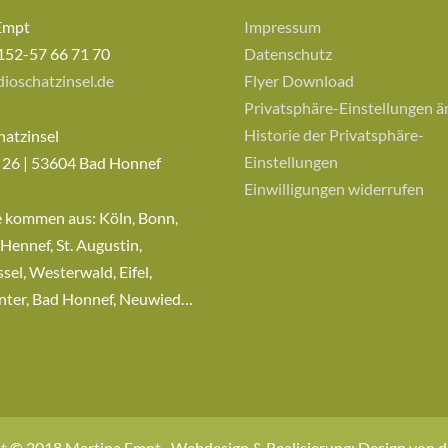
Empt
Impressum
152-57 66 71 70
Datenschutz
ioschatzinsel.de
Flyer Download
Privatsphäre-Einstellungen 
Historie der Privatsphäre-
hatzinsel
Einstellungen
 26 | 53604 Bad Honnef
Einwilligungen widerrufen
e kommen aus: Köln, Bonn,
 Hennef, St. Augustin,
sel, Westerwald, Eifel,
nter, Bad Honnef, Neuwied…
t © 2018 Martina Empt · Webdesign & Realisierung: Design von 