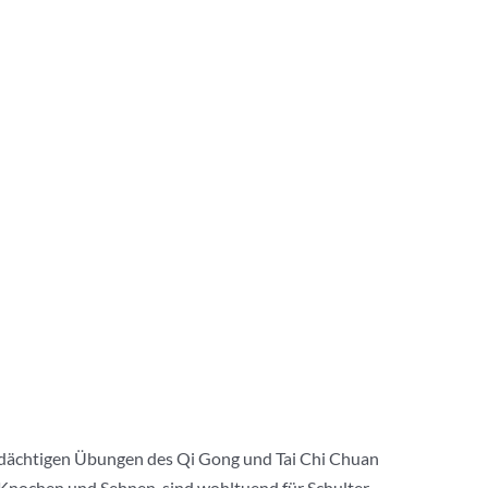
 bedächtigen Übungen des Qi Gong und Tai Chi Chuan
 Knochen und Sehnen, sind wohltuend für Schulter,