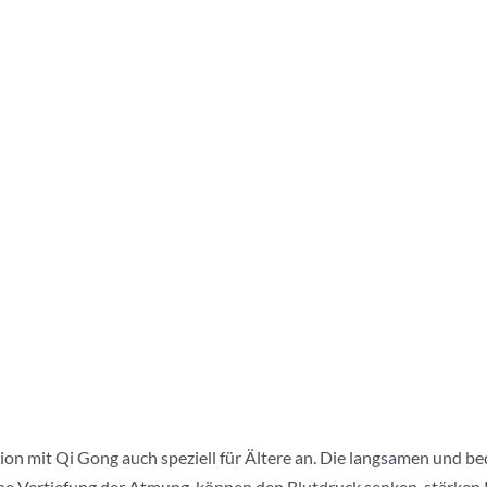
ation mit Qi Gong auch speziell für Ältere an. Die langsamen und
eine Vertiefung der Atmung, können den Blutdruck senken, stärken