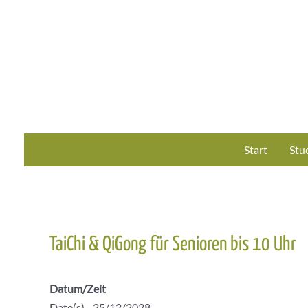
Zum
Inhalt
springen
Start
Stu
TaiChi & QiGong für Senioren bis 10 Uhr
Datum/Zeit
Date(s) - 25/12/2028