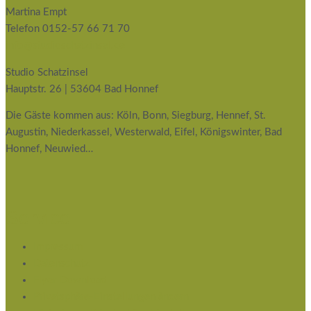
Martina Empt
Telefon 0152-57 66 71 70
info@studioschatzinsel.de
Studio Schatzinsel
Hauptstr. 26 | 53604 Bad Honnef
Die Gäste kommen aus: Köln, Bonn, Siegburg, Hennef, St.
Augustin, Niederkassel, Westerwald, Eifel, Königswinter, Bad
Honnef, Neuwied…
Service
Impressum
Datenschutz
Flyer Download
Privatsphäre-Einstellungen ändern