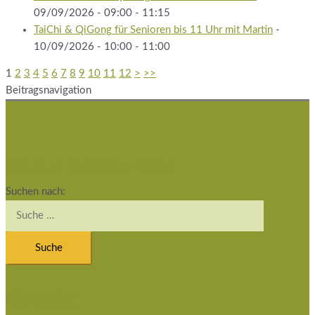
09/09/2026 - 09:00 - 11:15
TaiChi & QiGong für Senioren bis 11 Uhr mit Martin
-
10/09/2026 - 10:00 - 11:00
1
2
3
4
5
6
7
8
9
10
11
12
>
>>
Beitragsnavigation
Studio Schatzinsel
Suchen nach:
Kontakt