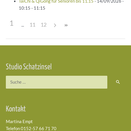
TaiChi & QiGong für Senioren bis 11.15
- 14/09/2026 -
10:15 - 11:15
1
11
12
Beitragsnavigation
Studio Schatzinsel
Suchen
nach:
Kontakt
Martina Empt
Telefon 0152-57 66 71 70