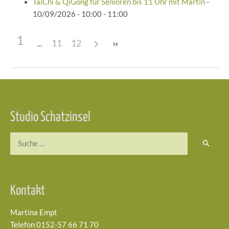
TaiChi & QiGong für Senioren bis 11 Uhr mit Martin
-
10/09/2026 - 10:00 - 11:00
1
11
12
Beitragsnavigation
Studio Schatzinsel
Suchen
nach:
Kontakt
Martina Empt
Telefon 0152-57 66 71 70