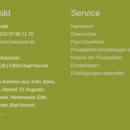
akt
Service
Empt
Impressum
0152-57 66 71 70
Datenschutz
dioschatzinsel.de
Flyer Download
Privatsphäre-Einstellungen 
Historie der Privatsphäre-
chatzinsel
Einstellungen
. 26 | 53604 Bad Honnef
Einwilligungen widerrufen
e kommen aus: Köln, Bonn,
 Hennef, St. Augustin,
sel, Westerwald, Eifel,
nter, Bad Honnef,
d…