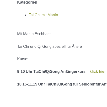
Kategorien
Tai Chi mit Martin
Mit Martin Eschbach
Tai Chi und Qi Gong speziell für Ältere
Kurse:
9-10 Uhr
TaiChi
/
QiGong
Anfängerkurs –
klick hier
10.15-11.15 Uhr
TaiChi
/
QiGong
für
Seniorenfür
Anf