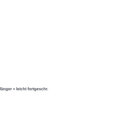
änger + leicht
fortgeschr
.