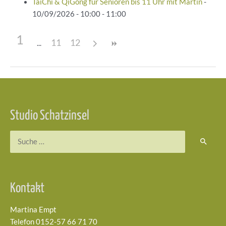
TaiChi & QiGong für Senioren bis 11 Uhr mit Martin
-
10/09/2026 - 10:00 - 11:00
1
11
12
Beitragsnavigation
Studio Schatzinsel
Suchen
nach:
Kontakt
Martina Empt
Telefon 0152-57 66 71 70