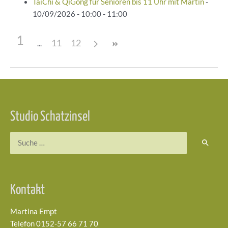
TaiChi & QiGong für Senioren bis 11 Uhr mit Martin
-
10/09/2026 - 10:00 - 11:00
1
11
12
Beitragsnavigation
Studio Schatzinsel
Suchen
nach:
Kontakt
Martina Empt
Telefon 0152-57 66 71 70