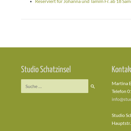
Reserviert für Johanna und Tamim Fr. ab 18 Sam
Beitragsnavigation
Studio Schatzinsel
Kontak
Suchen
Martina 
nach:
Telefon 0
info@stud
Studio Sc
Hauptstr.