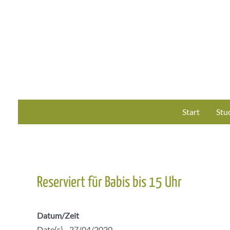
Zum
Inhalt
springen
Start
Stu
Reserviert für Babis bis 15 Uhr
Datum/Zeit
Date(s) - 27/04/2020