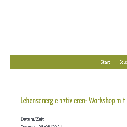
Zum
Inhalt
springen
Start
Stu
Lebensenergie aktivieren- Workshop mit 
Datum/Zeit
Date(s) - 28/08/2021