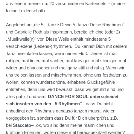
aus einem meiner ca. 20 verschiedenen Kartensets – (meine
kleine Leidenschaft)
Angelehnt an „die 5 – tanze Deine 5- tanze Deine Rhythmen“
und Gabrielle Roth als Inspiratorin, bereite ich eine (oder 2)
„Musikwelle(n)“ vor. Diese Welle enthält mindestens 5
verschiedene (Lebens-)rhythmen. Du kannst Dich mit deinem
Tanz hineinfallen lassen, wie in einen Fluß. Dieser ist mal
ruhiger, mal tiefer, mal sanfter, mal kurviger, mal steiniger, mal
wilder und chaotischer und mal ganz still und ruhig. Wenn wir
uns treiben lassen und mitschwimmen, ohne uns festhalten zu
wollen, können wunderschöne, erhabene Glücksgefühle
entstehen, denn uns wird bewusst, dass wir geführt sind und
alles gut ist und wird.
DANCE FOR SOUL unterscheidet
sich insofern von den „5 Rhythmen“
, dass Du nicht
unbedingt den Rhythmus genauso tanzen musst, wie er
vorgegeben ist, sondern dass Du für Dich überprüfst, z.B.
bei
Staccato
– „ok, wo sind denn meine männlichen und
kräftigen Energien, wollen diese mal herausgekitzelt werden?“