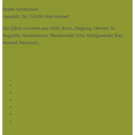
Studio Schatzinsel
Hauptstr. 26 | 53604 Bad Honnef
Die Gäste kommen aus: Köln, Bonn, Siegburg, Hennef, St.
Augustin, Niederkassel, Westerwald, Eifel, Königswinter, Bad
Honnef, Neuwied…
Service
Impressum
Datenschutz
Flyer Download
Privatsphäre-Einstellungen ändern
Historie der Privatsphäre-Einstellungen
Einwilligungen widerrufen