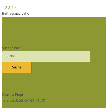
1
2
3
4
>
Beitragsnavigation
Studio Schatzinsel
Suchen nach:
Kontakt
Martina Empt
Telefon 0152-57 66 71 70
info@studioschatzinsel.de