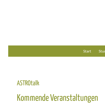
Zum
Inhalt
springen
Start
Stu
ASTROtalk
Kommende Veranstaltungen