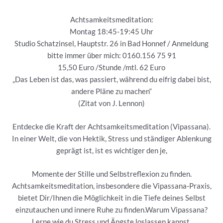
Achtsamkeitsmeditation:
Montag 18:45-19:45 Uhr
Studio Schatzinsel, Hauptstr. 26 in Bad Honnef / Anmeldung
bitte immer über mich: 0160.156 75 91
15,50 Euro /Stunde /mtl. 62 Euro
„Das Leben ist das, was passiert, während du eifrig dabei bist,
andere Pläne zu machen“
(Zitat von J. Lennon)
Entdecke die Kraft der Achtsamkeitsmeditation (Vipassana).
In einer Welt, die von Hektik, Stress und ständiger Ablenkung
geprägt ist, ist es wichtiger den je,
Momente der Stille und Selbstreflexion zu finden.
Achtsamkeitsmeditation, insbesondere die Vipassana-Praxis,
bietet Dir/Ihnen die Möglichkeit in die Tiefe deines Selbst
einzutauchen und innere Ruhe zu finden.Warum Vipassana?
Lerne wie du Stress und Ängste loslassen kannst,