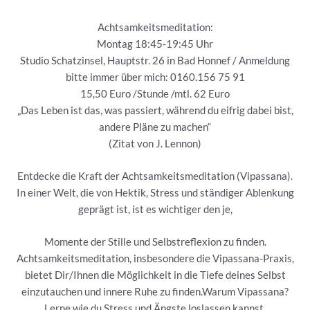
Achtsamkeitsmeditation:
Montag 18:45-19:45 Uhr
Studio Schatzinsel, Hauptstr. 26 in Bad Honnef / Anmeldung
bitte immer über mich: 0160.156 75 91
15,50 Euro /Stunde /mtl. 62 Euro
„Das Leben ist das, was passiert, während du eifrig dabei bist,
andere Pläne zu machen“
(Zitat von J. Lennon)
Entdecke die Kraft der Achtsamkeitsmeditation (Vipassana).
In einer Welt, die von Hektik, Stress und ständiger Ablenkung
geprägt ist, ist es wichtiger den je,
Momente der Stille und Selbstreflexion zu finden.
Achtsamkeitsmeditation, insbesondere die Vipassana-Praxis,
bietet Dir/Ihnen die Möglichkeit in die Tiefe deines Selbst
einzutauchen und innere Ruhe zu finden.Warum Vipassana?
Lerne wie du Stress und Ängste loslassen kannst,