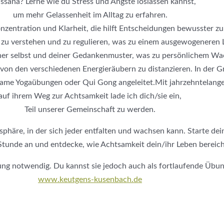
ssana? Lerne wie du Stress und Ängste loslassen kannst,
um mehr Gelassenheit im Alltag zu erfahren.
nzentration und Klarheit, die hilft Entscheidungen bewusster zu 
zu verstehen und zu regulieren, was zu einem ausgewogeneren 
deiner selbst und deiner Gedankenmuster, was zu persönlichem W
ch von den verschiedenen Energieräubern zu distanzieren. In der
me Yogaübungen oder Qui Gong angeleitet.Mit jahrzehntelange
auf ihrem Weg zur Achtsamkeit lade ich dich/sie ein,
Teil unserer Gemeinschaft zu werden.
phäre, in der sich jeder entfalten und wachsen kann. Starte dei
 Stunde an und entdecke, wie Achtsamkeit dein/ihr Leben bereich
rung notwendig. Du kannst sie jedoch auch als fortlaufende Übu
www.keutgens-kusenbach.de