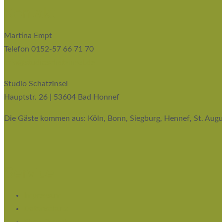
Kontakt
Martina Empt
Telefon 0152-57 66 71 70
info@studioschatzinsel.de
Studio Schatzinsel
Hauptstr. 26 | 53604 Bad Honnef
Die Gäste kommen aus: Köln, Bonn, Siegburg, Hennef, St. Augu
Service
Impressum
Datenschutz
Flyer Download