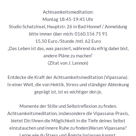
Achtsamkeitsmeditation:
Montag 18:45-19:45 Uhr
Studio Schatzinsel, Hauptstr. 26 in Bad Honnef / Anmeldung
bitte immer über mich: 0160.156 75 91
15,50 Euro /Stunde /mtl. 62 Euro
„Das Leben ist das, was passiert, während du eifrig dabei bist,
andere Pläne zu machen“
(Zitat von J. Lennon)
Entdecke die Kraft der Achtsamkeitsmeditation (Vipassana).
In einer Welt, die von Hektik, Stress und ständiger Ablenkung
geprägt ist, ist es wichtiger den je,
Momente der Stille und Selbstreflexion zu finden.
Achtsamkeitsmeditation, insbesondere die Vipassana-Praxis,
bietet Dir/Ihnen die Möglichkeit in die Tiefe deines Selbst
einzutauchen und innere Ruhe zu finden.Warum Vipassana?
Lerne wie du Stress und Ängste loslassen kannst,