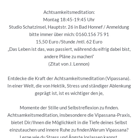
Achtsamkeitsmeditation:
Montag 18:45-19:45 Uhr
Studio Schatzinsel, Hauptstr. 26 in Bad Honnef / Anmeldung
bitte immer über mich: 0160.156 75 91
15,50 Euro /Stunde /mtl. 62 Euro
„Das Leben ist das, was passiert, während du eifrig dabei bist,
andere Pläne zu machen“
(Zitat von J. Lennon)
Entdecke die Kraft der Achtsamkeitsmeditation (Vipassana).
In einer Welt, die von Hektik, Stress und ständiger Ablenkung
geprägt ist, ist es wichtiger den je,
Momente der Stille und Selbstreflexion zu finden.
Achtsamkeitsmeditation, insbesondere die Vipassana-Praxis,
bietet Dir/Ihnen die Möglichkeit in die Tiefe deines Selbst
einzutauchen und innere Ruhe zu finden.Warum Vipassana?
Lerne wie du Stress und Ängste loslassen kannst,