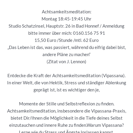
Achtsamkeitsmeditation:
Montag 18:45-19:45 Uhr
Studio Schatzinsel, Hauptstr. 26 in Bad Honnef / Anmeldung
bitte immer über mich: 0160.156 75 91
15,50 Euro /Stunde /mtl. 62 Euro
„Das Leben ist das, was passiert, während du eifrig dabei bist,
andere Pläne zu machen“
(Zitat von J. Lennon)
Entdecke die Kraft der Achtsamkeitsmeditation (Vipassana).
In einer Welt, die von Hektik, Stress und ständiger Ablenkung
geprägt ist, ist es wichtiger den je,
Momente der Stille und Selbstreflexion zu finden.
Achtsamkeitsmeditation, insbesondere die Vipassana-Praxis,
bietet Dir/Ihnen die Möglichkeit in die Tiefe deines Selbst
einzutauchen und innere Ruhe zu finden.Warum Vipassana?
Lerne wie du Stress und Ängste loslassen kannst,