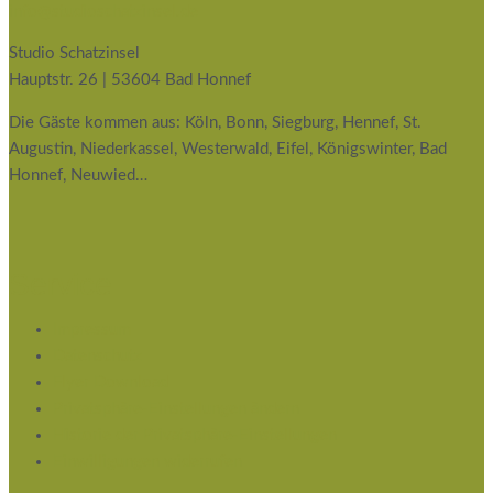
info@studioschatzinsel.de
Studio Schatzinsel
Hauptstr. 26 | 53604 Bad Honnef
Die Gäste kommen aus: Köln, Bonn, Siegburg, Hennef, St.
Augustin, Niederkassel, Westerwald, Eifel, Königswinter, Bad
Honnef, Neuwied…
Service
Impressum
Datenschutz
Flyer Download
Privatsphäre-Einstellungen ändern
Historie der Privatsphäre-Einstellungen
Einwilligungen widerrufen