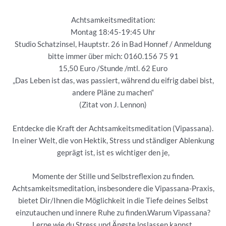
Achtsamkeitsmeditation:
Montag 18:45-19:45 Uhr
Studio Schatzinsel, Hauptstr. 26 in Bad Honnef / Anmeldung
bitte immer über mich: 0160.156 75 91
15,50 Euro /Stunde /mtl. 62 Euro
„Das Leben ist das, was passiert, während du eifrig dabei bist,
andere Pläne zu machen“
(Zitat von J. Lennon)
Entdecke die Kraft der Achtsamkeitsmeditation (Vipassana).
In einer Welt, die von Hektik, Stress und ständiger Ablenkung
geprägt ist, ist es wichtiger den je,
Momente der Stille und Selbstreflexion zu finden.
Achtsamkeitsmeditation, insbesondere die Vipassana-Praxis,
bietet Dir/Ihnen die Möglichkeit in die Tiefe deines Selbst
einzutauchen und innere Ruhe zu finden.Warum Vipassana?
Lerne wie du Stress und Ängste loslassen kannst,