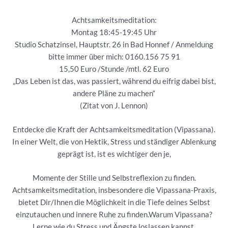
Achtsamkeitsmeditation:
Montag 18:45-19:45 Uhr
Studio Schatzinsel, Hauptstr. 26 in Bad Honnef / Anmeldung
bitte immer über mich: 0160.156 75 91
15,50 Euro /Stunde /mtl. 62 Euro
„Das Leben ist das, was passiert, während du eifrig dabei bist,
andere Pläne zu machen“
(Zitat von J. Lennon)
Entdecke die Kraft der Achtsamkeitsmeditation (Vipassana).
In einer Welt, die von Hektik, Stress und ständiger Ablenkung
geprägt ist, ist es wichtiger den je,
Momente der Stille und Selbstreflexion zu finden.
Achtsamkeitsmeditation, insbesondere die Vipassana-Praxis,
bietet Dir/Ihnen die Möglichkeit in die Tiefe deines Selbst
einzutauchen und innere Ruhe zu finden.Warum Vipassana?
Lerne wie du Stress und Ängste loslassen kannst,