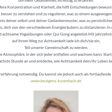
um mehr Gelassenheit im Alltag zu erfahren.
fere Konzentration und Klarheit, die hilft Entscheidungen bewusste
besser zu verstehen und zu regulieren, was zu einem ausgewogen
ändnis deiner selbst und deiner Gedankenmuster, was zu persönlic
is, dich von den verschiedenen Energieräubern zu distanzieren. 
 achtsame Yogaübungen oder Qui Gong angeleitet.Mit jahrzehnte
auf ihrem Weg zur Achtsamkeit lade ich dich/sie ein,
Teil unserer Gemeinschaft zu werden.
 Atmosphäre, in der sich jeder entfalten und wachsen kann. Star
nächste Stunde an und entdecke, wie Achtsamkeit dein/ihr Leben be
orerfahrung notwendig. Du kannst sie jedoch auch als fortlaufend
www.keutgens-kusenbach.de