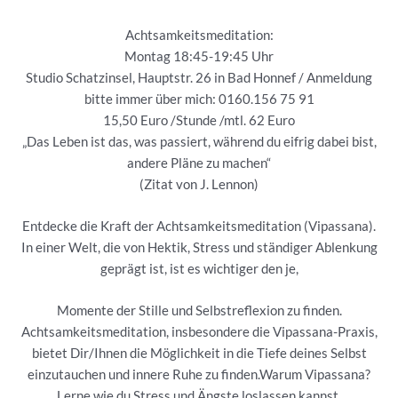
Achtsamkeitsmeditation:
Montag 18:45-19:45 Uhr
Studio Schatzinsel, Hauptstr. 26 in Bad Honnef / Anmeldung
bitte immer über mich: 0160.156 75 91
15,50 Euro /Stunde /mtl. 62 Euro
„Das Leben ist das, was passiert, während du eifrig dabei bist,
andere Pläne zu machen“
(Zitat von J. Lennon)
Entdecke die Kraft der Achtsamkeitsmeditation (Vipassana).
In einer Welt, die von Hektik, Stress und ständiger Ablenkung
geprägt ist, ist es wichtiger den je,
Momente der Stille und Selbstreflexion zu finden.
Achtsamkeitsmeditation, insbesondere die Vipassana-Praxis,
bietet Dir/Ihnen die Möglichkeit in die Tiefe deines Selbst
einzutauchen und innere Ruhe zu finden.Warum Vipassana?
Lerne wie du Stress und Ängste loslassen kannst,