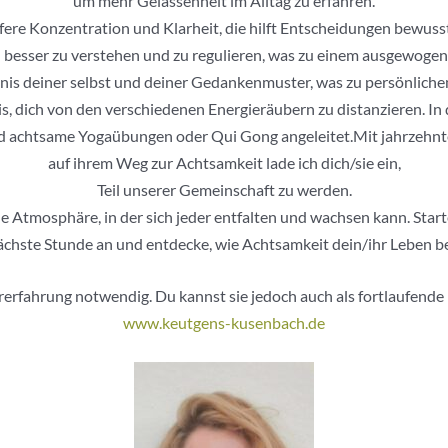
um mehr Gelassenheit im Alltag zu erfahren.
fere Konzentration und Klarheit, die hilft Entscheidungen bewusste
besser zu verstehen und zu regulieren, was zu einem ausgewogen
ändnis deiner selbst und deiner Gedankenmuster, was zu persönlic
is, dich von den verschiedenen Energieräubern zu distanzieren. 
 achtsame Yogaübungen oder Qui Gong angeleitet.Mit jahrzehnte
auf ihrem Weg zur Achtsamkeit lade ich dich/sie ein,
Teil unserer Gemeinschaft zu werden.
 Atmosphäre, in der sich jeder entfalten und wachsen kann. Star
nächste Stunde an und entdecke, wie Achtsamkeit dein/ihr Leben be
orerfahrung notwendig. Du kannst sie jedoch auch als fortlaufend
www.keutgens-kusenbach.de