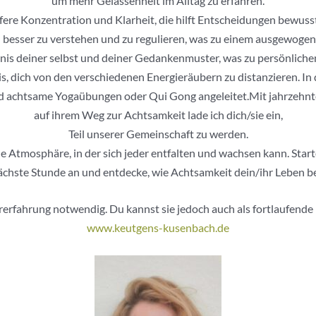
um mehr Gelassenheit im Alltag zu erfahren.
fere Konzentration und Klarheit, die hilft Entscheidungen bewusste
besser zu verstehen und zu regulieren, was zu einem ausgewogen
ändnis deiner selbst und deiner Gedankenmuster, was zu persönlic
is, dich von den verschiedenen Energieräubern zu distanzieren. 
 achtsame Yogaübungen oder Qui Gong angeleitet.Mit jahrzehnte
auf ihrem Weg zur Achtsamkeit lade ich dich/sie ein,
Teil unserer Gemeinschaft zu werden.
 Atmosphäre, in der sich jeder entfalten und wachsen kann. Star
nächste Stunde an und entdecke, wie Achtsamkeit dein/ihr Leben be
orerfahrung notwendig. Du kannst sie jedoch auch als fortlaufend
www.keutgens-kusenbach.de