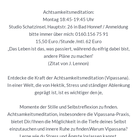
Achtsamkeitsmeditation:
Montag 18:45-19:45 Uhr
Studio Schatzinsel, Hauptstr. 26 in Bad Honnef / Anmeldung
bitte immer über mich: 0160.156 75 91
15,50 Euro /Stunde /mtl. 62 Euro
„Das Leben ist das, was passiert, während du eifrig dabei bist,
andere Pläne zu machen“
(Zitat von J. Lennon)
Entdecke die Kraft der Achtsamkeitsmeditation (Vipassana).
In einer Welt, die von Hektik, Stress und ständiger Ablenkung
geprägt ist, ist es wichtiger den je,
Momente der Stille und Selbstreflexion zu finden.
Achtsamkeitsmeditation, insbesondere die Vipassana-Praxis,
bietet Dir/Ihnen die Möglichkeit in die Tiefe deines Selbst
einzutauchen und innere Ruhe zu finden.Warum Vipassana?
Lerne wie du Stress und Ängste loslassen kannst,