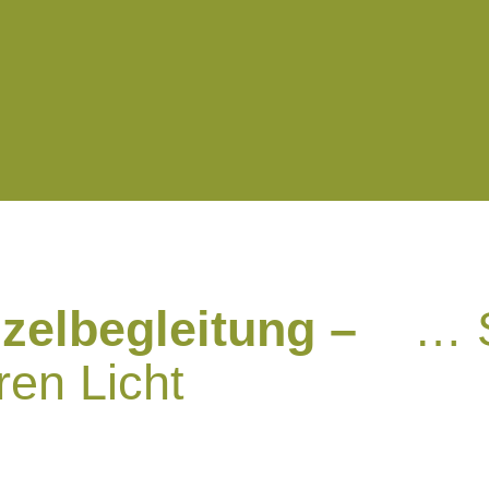
zelbegleitung –
… S
ren Licht