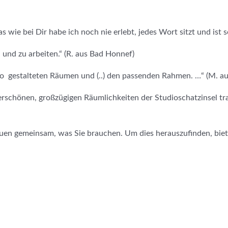
ie bei Dir habe ich noch nie erlebt, jedes Wort sitzt und ist s
n und zu arbeiten.“ (R. aus Bad Honnef)
nso gestalteten Räumen und (..) den passenden Rahmen. …“ (M. a
erschönen, großzügigen Räumlichkeiten der Studioschatzinsel trag
uen gemeinsam, was Sie brauchen. Um dies herauszufinden, biete