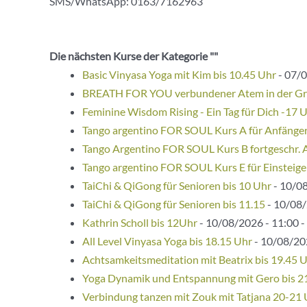
SMS/WhatsApp: 0163/7162963
Die nächsten Kurse der Kategorie ""
Basic Vinyasa Yoga mit Kim bis 10.45 Uhr
- 07/0
BREATH FOR YOU verbundener Atem in der G
Feminine Wisdom Rising - Ein Tag für Dich -17 
Tango argentino FOR SOUL Kurs A für Anfänge
Tango Argentino FOR SOUL Kurs B fortgeschr. 
Tango argentino FOR SOUL Kurs E für Einsteige
TaiChi & QiGong für Senioren bis 10 Uhr
- 10/08
TaiChi & QiGong für Senioren bis 11.15
- 10/08/
Kathrin Scholl bis 12Uhr
- 10/08/2026 - 11:00 -
All Level Vinyasa Yoga bis 18.15 Uhr
- 10/08/202
Achtsamkeitsmeditation mit Beatrix bis 19.45 
Yoga Dynamik und Entspannung mit Gero bis 2
Verbindung tanzen mit Zouk mit Tatjana 20-21