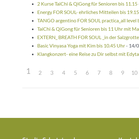
2 Kurse TaiChi & QiGong für Senioren bis 11.15
Energy FOR SOUL- ehrliches Mitteilen bis 19.1
TANGO argentino FOR SOUL practica_all level 
TaiChi & QiGong für Senioren bis 11 Uhr mit Ma
EXTERN_ BREATH FOR SOUL _in der Salzgrotte
Basic Vinyasa Yoga mit Kim bis 10.45 Uhr
- 14/0
Klangkonzert- eine Reise zu Dir selbst mit Edyta
1
2
3
4
5
6
7
8
9
10
Beitragsnavigation