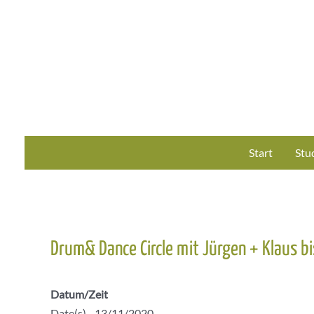
Zum
Inhalt
springen
Start
Stu
Drum& Dance Circle mit Jürgen + Klaus b
Datum/Zeit
Date(s) - 13/11/2020