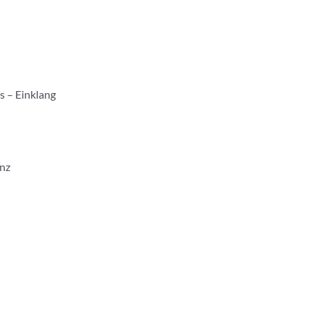
s – Einklang
nz