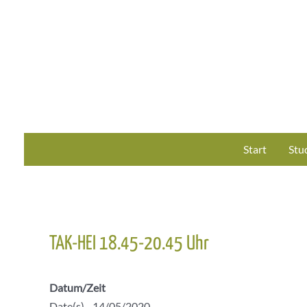
Zum
Inhalt
springen
Start
Stu
TAK-HEI 18.45-20.45 Uhr
Datum/Zeit
Date(s) - 14/05/2020