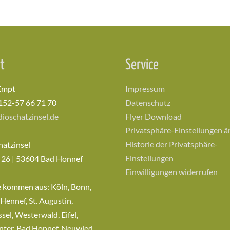
t
Service
Empt
Impressum
152-57 66 71 70
Datenschutz
ioschatzinsel.de
Flyer Download
Privatsphäre-Einstellungen 
Historie der Privatsphäre-
hatzinsel
Einstellungen
 26 | 53604 Bad Honnef
Einwilligungen widerrufen
e kommen aus: Köln, Bonn,
 Hennef, St. Augustin,
sel, Westerwald, Eifel,
nter, Bad Honnef, Neuwied…