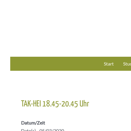
Zum
Inhalt
springen
Start
Stu
TAK-HEI 18.45-20.45 Uhr
Datum/Zeit
Date(s) - 05/03/2020