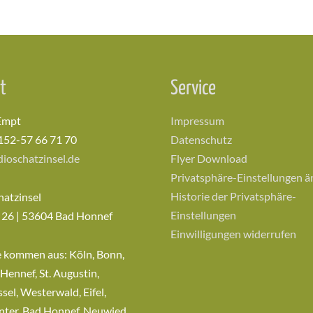
t
Service
Empt
Impressum
152-57 66 71 70
Datenschutz
ioschatzinsel.de
Flyer Download
Privatsphäre-Einstellungen 
Historie der Privatsphäre-
hatzinsel
Einstellungen
 26 | 53604 Bad Honnef
Einwilligungen widerrufen
e kommen aus: Köln, Bonn,
 Hennef, St. Augustin,
sel, Westerwald, Eifel,
nter, Bad Honnef, Neuwied…