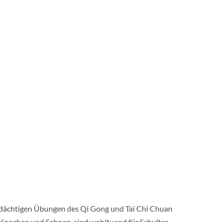
 bedächtigen Übungen des Qi Gong und Tai Chi Chuan
 Knochen und Sehnen, sind wohltuend für Schulter,