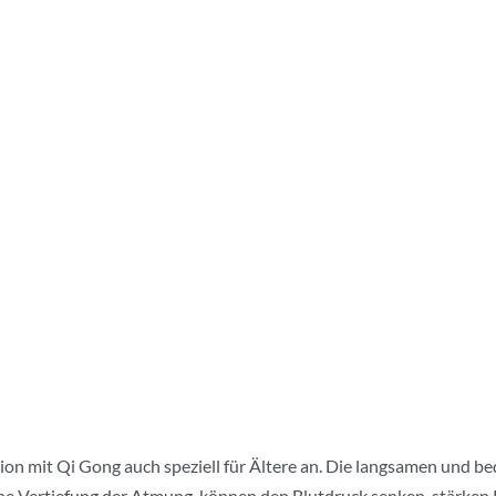
ation mit Qi Gong auch speziell für Ältere an. Die langsamen und
eine Vertiefung der Atmung, können den Blutdruck senken, stärken