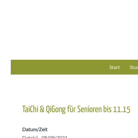
Zum
Inhalt
springen
Start
Stu
TaiChi & QiGong für Senioren bis 11.15
Datum/Zeit
Date(s) - 08/09/2031