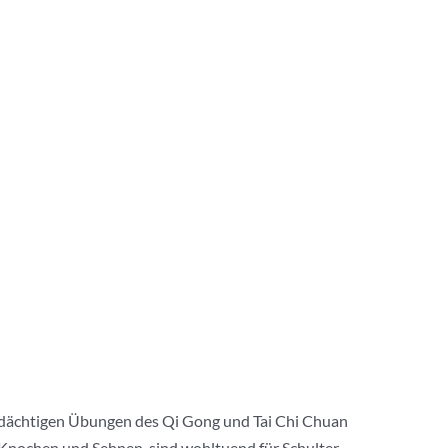
 bedächtigen Übungen des Qi Gong und Tai Chi Chuan
 Knochen und Sehnen, sind wohltuend für Schulter,