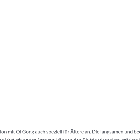
ation mit Qi Gong auch speziell für Ältere an. Die langsamen und
eine Vertiefung der Atmung, können den Blutdruck senken, stärken