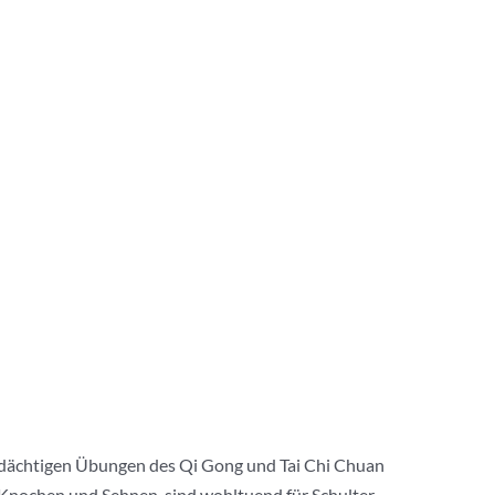
 bedächtigen Übungen des Qi Gong und Tai Chi Chuan
 Knochen und Sehnen, sind wohltuend für Schulter,