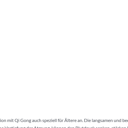
ation mit Qi Gong auch speziell für Ältere an. Die langsamen und
eine Vertiefung der Atmung, können den Blutdruck senken, stärken