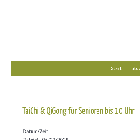
Zum
Inhalt
springen
Start
Stu
TaiChi & QiGong für Senioren bis 10 Uhr
Datum/Zeit
Date(s) - 05/02/2029