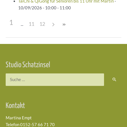
TaiChi & QiGong für Senioren bis 11 Uhr mit Martin
-
10/09/2026 - 10:00 - 11:00
1
11
12
Beitragsnavigation
Studio Schatzinsel
Suchen
nach:
Kontakt
Martina Empt
Telefon 0152-57 66 71 70