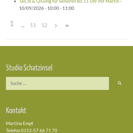
TaiChi & QiGong für Senioren bis 11 Uhr mit Martin
-
10/09/2026 - 10:00 - 11:00
1
11
12
Beitragsnavigation
Studio Schatzinsel
Suchen
nach:
Kontakt
Martina Empt
Telefon 0152-57 66 71 70