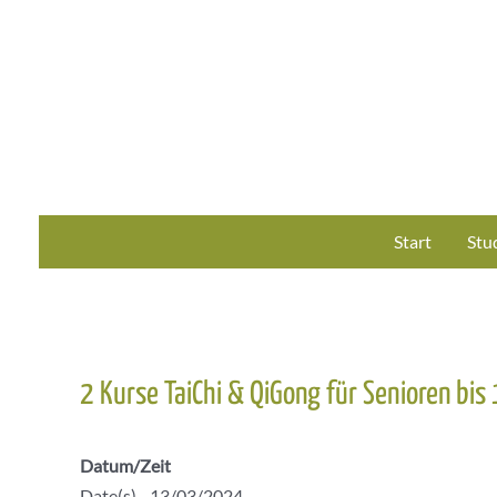
Zum
Inhalt
springen
Start
Stu
2 Kurse TaiChi & QiGong für Senioren bis
Datum/Zeit
Date(s) - 13/03/2024