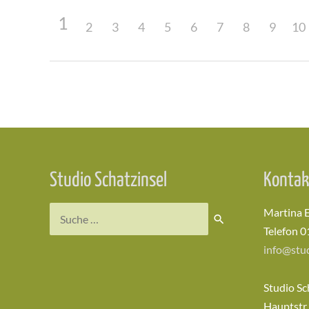
1
2
3
4
5
6
7
8
9
10
Beitragsnavigation
Studio Schatzinsel
Kontak
Suchen
Martina 
nach:
Telefon 0
info@stud
Studio Sc
Hauptstr.