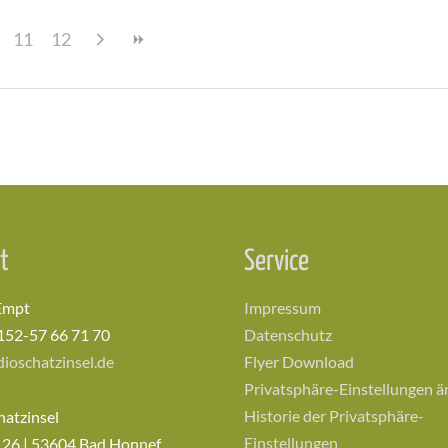
11
12
t
Service
Empt
Impressum
152-57 66 71 70
Datenschutz
ioschatzinsel.de
Flyer Download
Privatsphäre-Einstellungen 
Historie der Privatsphäre-
hatzinsel
Einstellungen
 26 | 53604 Bad Honnef